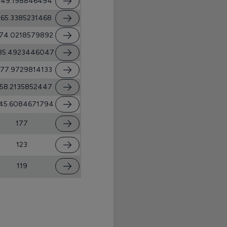
049.198846494
65.3385231468
74.0218579892
85.4923446047
77.9729814133
58.2135852447
45.6084671794
177
123
119