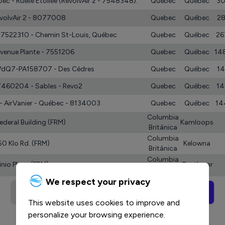
c - Ruelle Étoilée (RevolvAir 2 - 7548348).
Quebec
Québec
3
RevolvAir 2 - 8077008
Quebec
Québec
28
- 7522310 - Chemin St-Louis, Québec
Quebec
Québec
26
 avenue Plante - 7551206
Quebec
Québec
14
- VdQ7-PA158707 - Des Cèdres
Quebec
Québec
14
- 7460204 - Sables - Revo2
Quebec
Québec
14
 - AirVanier - Québec - 8134003
Quebec
Québec
14
Columbia
deral Building (FRM)
Kamloops
Británica
Columbia
0 Klo Rd. (FRM)
Kelowna
Británica
Columbia
inio Place (FRM)
Castlegar
Británica
We respect your privacy
1
2
3
4
48
...
This website uses cookies to improve and
personalize your browsing experience.