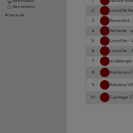
1
Nature Québe
Aire interior
Aire exterior
2
Limoil'Air 
Acerca de
3
RevolvAir2 
4
AirVanier -
5
Limoil'Air 
6
Limoil'Air 
7
av Bélanger
8
Kamloops Fe
9
Kelowna 145
10
Castlegar Z