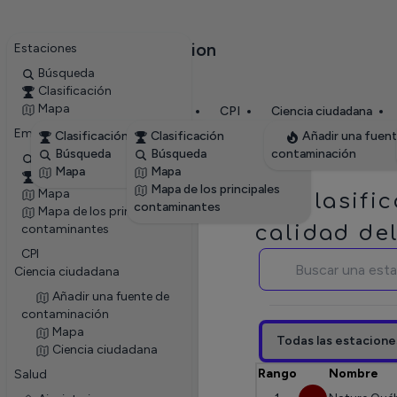
RevolvAir Pollution
Estaciones
✕
Búsqueda
Clasificación
Mapa
Estaciones
Estaciones
Empresas
CPI
Ciencia ciudadana
Empresas
Clasificación
Clasificación
Añadir una fuen
Búsqueda
Búsqueda
contaminación
Búsqueda
Mapa
Mapa
Clasificación
Mapa de los principales
Mapa
Clasific
contaminantes
Mapa de los principales
contaminantes
calidad del
CPI
Ciencia ciudadana
Añadir una fuente de
contaminación
Mapa
Todas las estacione
Ciencia ciudadana
Rango
Nombre
Salud