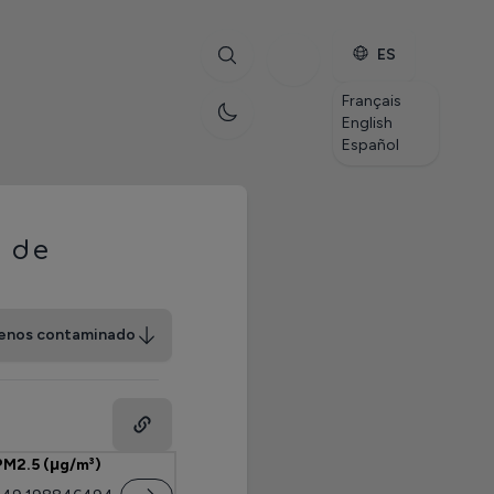
ES
Français
English
Español
s de
enos contaminado
PM2.5 (μg/m³)