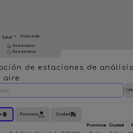
Acerca de
Empresas
Petite enfance
Salud
te de
Aire interior
Aire exterior
ación de estaciones de análisi
 aire
M
s
Provincia
Ciudad
Provincia
Ciudad