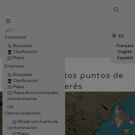
✕
Estaciones
Empresas
Petite enfance
ES
Estaciones
Búsqueda
Français
Clasificación
English
Mapa
Español
Empresas
Mapa de los puntos de
Búsqueda
Clasificación
interés
Mapa
Mapa de los principales
+
contaminantes
CPI
−
Ciencia ciudadana
Añadir una fuente de
contaminación
Mapa