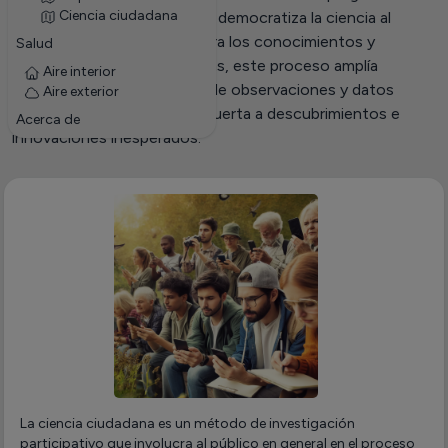
Ciencia ciudadana
investigación. Este enfoque democratiza la ciencia al
hacerla más accesible y valora los conocimientos y
Salud
habilidades de todos. Además, este proceso amplía
Aire interior
significativamente el rango de observaciones y datos
Aire exterior
disponibles, abriendo así la puerta a descubrimientos e
Acerca de
innovaciones inesperados.
La ciencia ciudadana es un método de investigación
participativo que involucra al público en general en el proceso