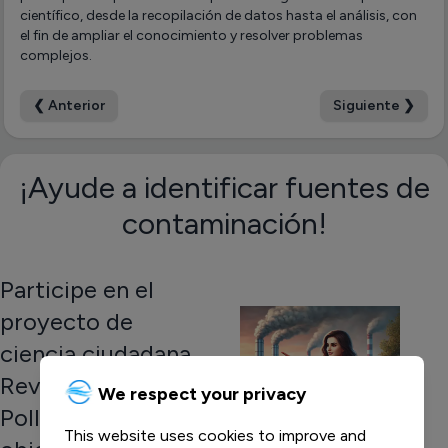
científico, desde la recopilación de datos hasta el análisis, con
el fin de ampliar el conocimiento y resolver problemas
complejos.
❮ Anterior
Siguiente ❯
¡Ayude a identificar fuentes de
contaminación!
Participe en el
proyecto de
ciencia ciudadana
RevolvAir
We respect your privacy
Pollution, cuyo
This website uses cookies to improve and