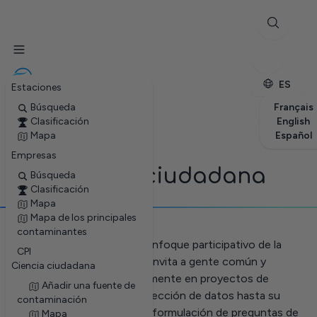
✕
Estaciones
Empresas
Petite enfance
ES
Estaciones
Búsqueda
Français
Clasificación
English
Mapa
Español
Empresas
Ciencia ciudadana
Búsqueda
Clasificación
Mapa
Mapa de los principales
contaminantes
La ciencia ciudadana es un enfoque participativo de la
CPI
investigación científica que invita a gente común y
Ciencia ciudadana
corriente a contribuir activamente en proyectos de
Añadir una fuente de
investigación, desde la recolección de datos hasta su
contaminación
análisis y, a veces, incluso la formulación de preguntas de
Mapa