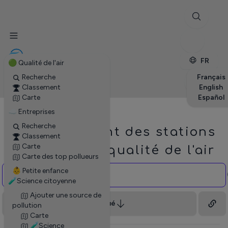
✕
Stations
Entreprises
Petite enfance
FR
🟢 Qualité de l'air
Recherche
Français
Classement
English
Carte
Español
☁ Entreprises
Recherche
Classement des stations
Classement
Carte
d'analyse de qualité de l'air
Carte des top pollueurs
👶 Petite enfance
🧪Science citoyenne
Ajouter une source de
Moins pollué
pollution
Carte
🧪Science