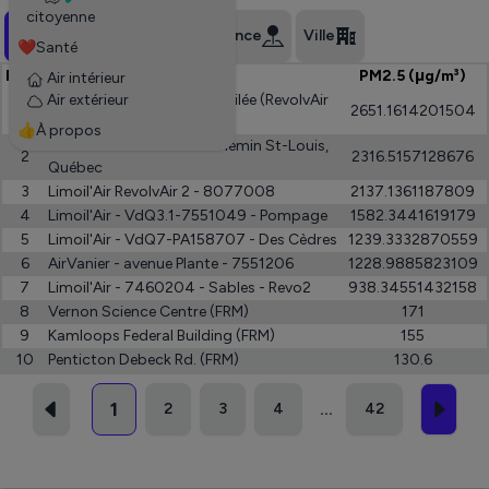
citoyenne
Toutes les stations
Province
Ville
❤️Santé
Rang
Name
PM2.5 (μg/m³)
Air intérieur
Air extérieur
Nature Québec - Ruelle Étoilée (RevolvAir
1
2651.1614201504
2 - 7548348).
👍À propos
RevolvAir2 - 7522310 - Chemin St-Louis,
2
2316.5157128676
Québec
3
Limoil'Air RevolvAir 2 - 8077008
2137.1361187809
4
Limoil'Air - VdQ3.1-7551049 - Pompage
1582.3441619179
5
Limoil'Air - VdQ7-PA158707 - Des Cèdres
1239.3332870559
6
AirVanier - avenue Plante - 7551206
1228.9885823109
7
Limoil'Air - 7460204 - Sables - Revo2
938.34551432158
8
Vernon Science Centre (FRM)
171
9
Kamloops Federal Building (FRM)
155
10
Penticton Debeck Rd. (FRM)
130.6
1
2
3
4
42
...